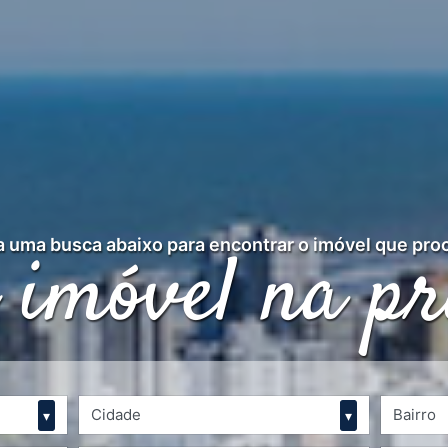
 imóvel na pr
 uma busca abaixo para encontrar o imóvel que pro
Cidade
Bairro
▾
▾