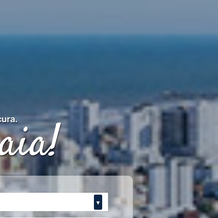
aia!
cura.
▾