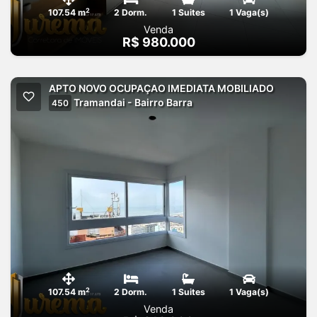
2
107.54 m
2 Dorm.
1 Suites
1 Vaga(s)
Venda
R$ 980.000
APTO NOVO OCUPAÇAO IMEDIATA MOBILIADO
Tramandai - Bairro Barra
450
2
107.54 m
2 Dorm.
1 Suites
1 Vaga(s)
Venda