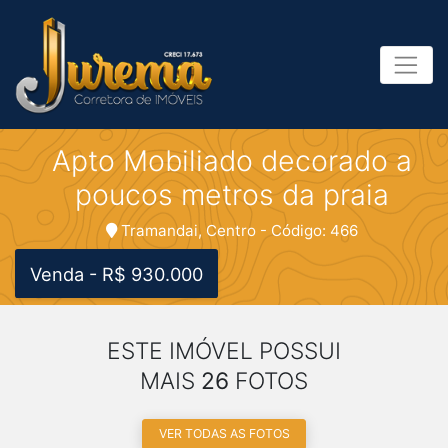
Apto Mobiliado decorado a
poucos metros da praia
Tramandai, Centro - Código: 466
Venda - R$ 930.000
ESTE IMÓVEL POSSUI
MAIS
26
FOTOS
VER TODAS AS FOTOS