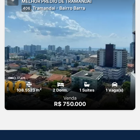
MELHOR PREDIO DE TRAMANDAI
Tramandai - Bairro Barra
406
2
108.5523 m
2 Dorm.
1 Suites
1 Vaga(s)
Venda
R$ 750.000