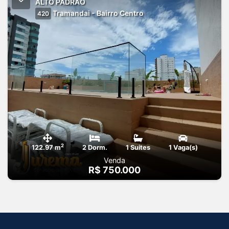
ALTO PADRÃO
Tramandai - Bairro Centro
420
2
122.97 m
2 Dorm.
1 Suites
1 Vaga(s)
Venda
R$ 750.000