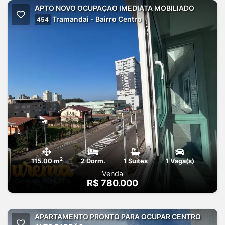
APTO NOVO OCUPAÇAO IMEDIATA MOBILIADO
Tramandai - Bairro Centro
454
2
115.00 m
2 Dorm.
1 Suites
1 Vaga(s)
Venda
R$ 780.000
APARTAMENTO PRONTO PARA OCUPAR CENTRO