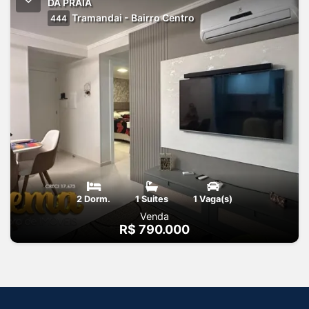
DA PRAIA
Tramandai - Bairro Centro
444
2 Dorm.
1 Suites
1 Vaga(s)
Venda
R$ 790.000