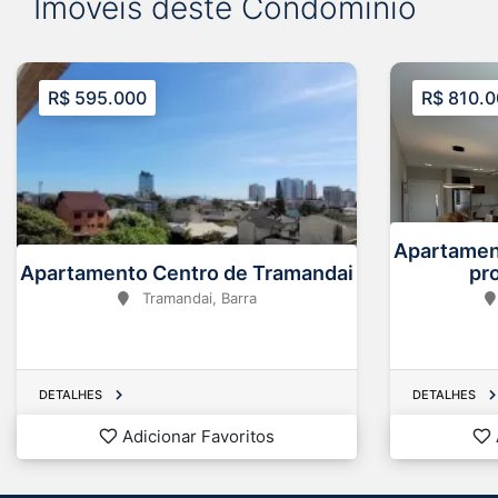
Imóveis deste Condomínio
R$ 595.000
R$ 810.
Apartamen
Apartamento Centro de Tramandai
pr
Tramandai, Barra
Área
Dorm.
Banh.
Área
2
2
125 m
2
2
120 m
DETALHES
DETALHES
Adicionar Favoritos