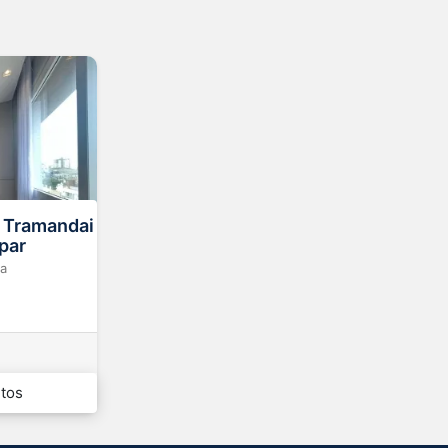
 Tramandai
par
a
h.
3
itos