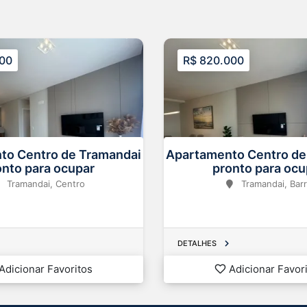
000
R$ 820.000
to Centro de Tramandai
Apartamento Centro de
onto para ocupar
pronto para ocu
Tramandai, Centro
Tramandai, Barr
Dorm.
Banh.
Área
Dorm.
Ban
2
2
2
125.00 m
2
DETALHES
Adicionar Favoritos
Adicionar Favor