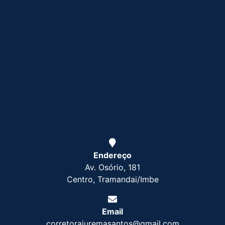
Endereço
Av. Osório, 181
Centro, Tramandai/Imbe
Email
corretorajuremasantos@gmail.com