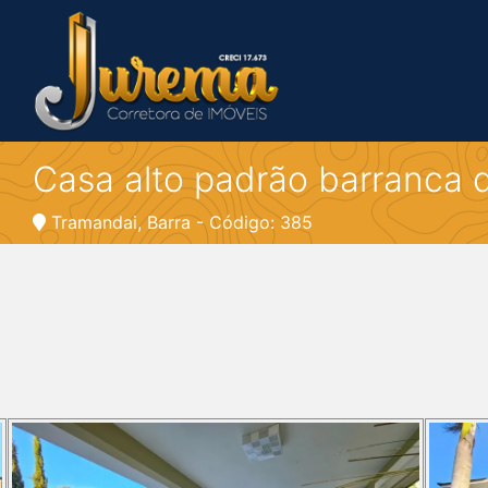
Casa alto padrão barranca d
Tramandai, Barra - Código: 385