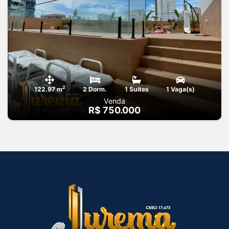
2
122.97 m
2 Dorm.
1 Suites
1 Vaga(s)
Venda
R$ 750.000