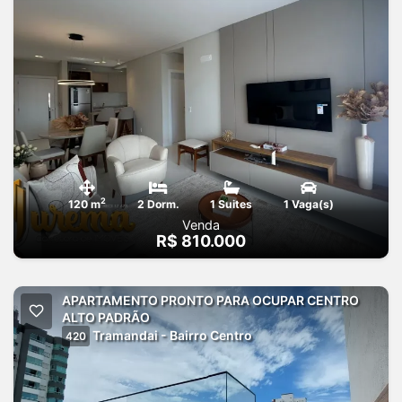
2
120 m
2 Dorm.
1 Suites
1 Vaga(s)
Venda
R$ 810.000
APARTAMENTO PRONTO PARA OCUPAR CENTRO
ALTO PADRÃO
Tramandai - Bairro Centro
420