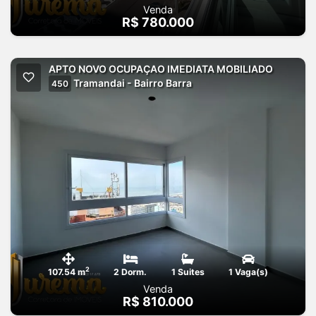
Venda
R$ 780.000
APTO NOVO OCUPAÇAO IMEDIATA MOBILIADO
Tramandai - Bairro Barra
450
2
107.54 m
2 Dorm.
1 Suites
1 Vaga(s)
Venda
R$ 810.000