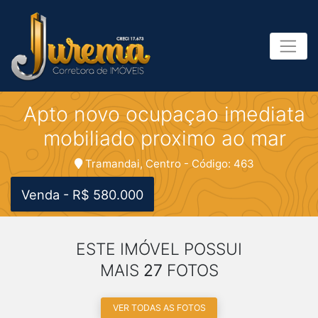
Apto novo ocupaçao imediata
mobiliado proximo ao mar
Tramandai, Centro - Código: 463
Venda - R$ 580.000
ESTE IMÓVEL POSSUI
MAIS
27
FOTOS
VER TODAS AS FOTOS