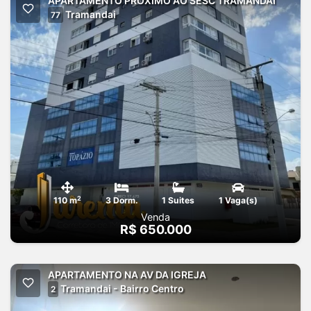
APARTAMENTO PROXIMO AO SESC TRAMANDAI
Tramandai
77
2
110 m
3 Dorm.
1 Suites
1 Vaga(s)
Venda
R$ 650.000
APARTAMENTO NA AV DA IGREJA
Tramandai - Bairro Centro
2