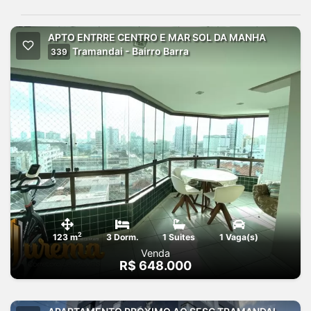
APTO ENTRRE CENTRO E MAR SOL DA MANHA
Tramandai - Bairro Barra
339
2
123 m
3 Dorm.
1 Suites
1 Vaga(s)
Venda
R$ 648.000