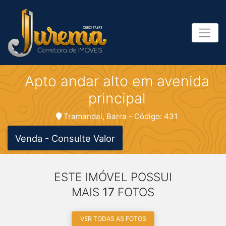
Apto andar alto em avenida
principal
Tramandai, Barra - Código: 431
Venda - Consulte Valor
ESTE IMÓVEL POSSUI
MAIS
17
FOTOS
VER TODAS AS FOTOS