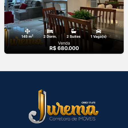
2
145 m
2 Dorm.
2 Suites
1 Vaga(s)
Venda
R$ 680.000