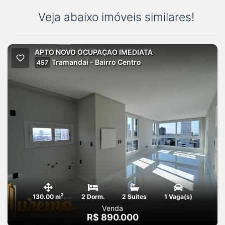
Veja abaixo imóveis similares!
APTO NOVO OCUPAÇAO IMEDIATA
Tramandai - Bairro Centro
457
2
130.00 m
2 Dorm.
2 Suites
1 Vaga(s)
Venda
R$ 890.000