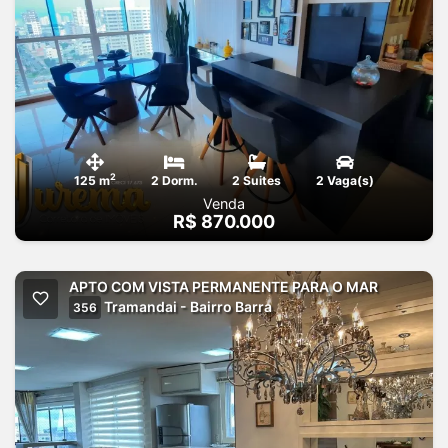
2
125 m
2 Dorm.
2 Suites
2 Vaga(s)
Venda
R$ 870.000
APTO COM VISTA PERMANENTE PARA O MAR
Tramandai - Bairro Barra
356