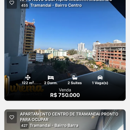
Tramandai - Bairro Centro
455
2
122 m
2 Dorm.
2 Suites
1 Vaga(s)
Venda
R$ 750.000
APARTAMENTO CENTRO DE TRAMANDAI PRONTO
PARA OCUPAR
Tramandai - Bairro Barra
427