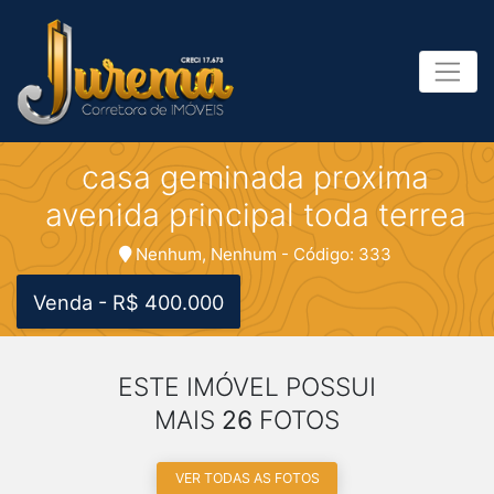
casa geminada proxima
avenida principal toda terrea
Nenhum, Nenhum - Código: 333
Venda - R$ 400.000
ESTE IMÓVEL POSSUI
MAIS
26
FOTOS
VER TODAS AS FOTOS