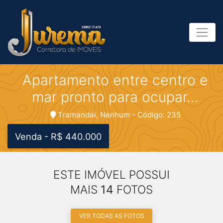
Apartamento entre centro e
mar pronto para ocupar...
Tramandai, Nenhum - Código: 235
Venda - R$ 440.000
ESTE IMÓVEL POSSUI
MAIS
14
FOTOS
VER TODAS AS FOTOS