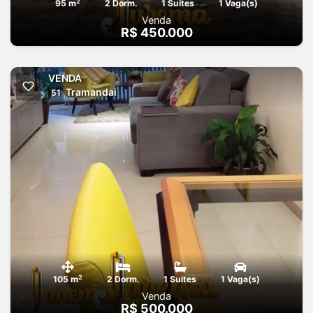
2
95 m
2 Dorm.
1 Suites
1 Vaga(s)
Venda
R$ 450.000
VENDA
Tramandai
51
2
105 m
2 Dorm.
1 Suites
1 Vaga(s)
Venda
R$ 500.000