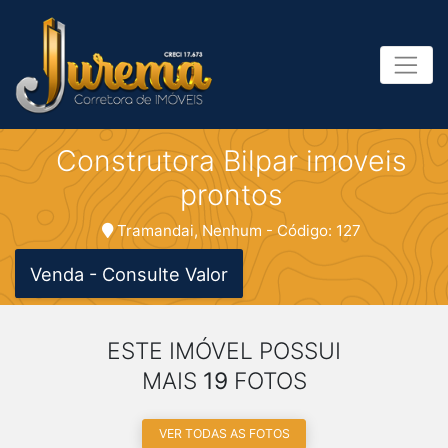
Construtora Bilpar imoveis
prontos
Tramandai, Nenhum - Código: 127
Venda - Consulte Valor
ESTE IMÓVEL POSSUI
MAIS
19
FOTOS
VER TODAS AS FOTOS