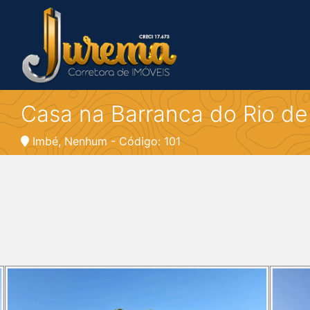
Casa na Barranca do Rio de
Imbé, Nenhum - Código: 101