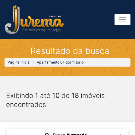
Resultado da busca
Página Inicial
Apartamento 01 dormitorio
Exibindo
1
até
10
de
18
imóveis
encontrados.
Busca
Avançada