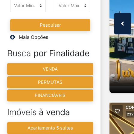
Pesquisar
Mais Opções
Busca
por Finalidade
VENDA
PERMUTAS
FINANCIÁVEIS
CON
Imóveis
à venda
232
Apartamento 5 suites