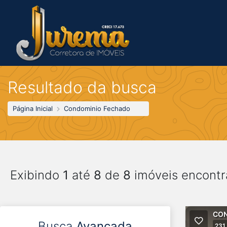
Resultado da busca
Página Inicial
Condominio Fechado
Exibindo
1
até
8
de
8
imóveis encontr
CON
Busca
Avançada
231