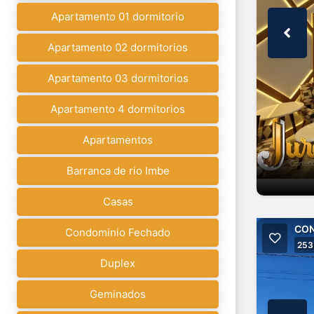
Apartamento 01 dormitorio
Apartamento 02 dormitorios
Apartamento 03 dormitorios
Apartamento 4 dormitorios
Apartamentos
Barranca de rio Imbe
Casas
CON
Condominio Fechado
253
Duplex
Geminados