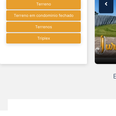
Terreno
Terreno em condominio fechado
Terrenos
Triplex