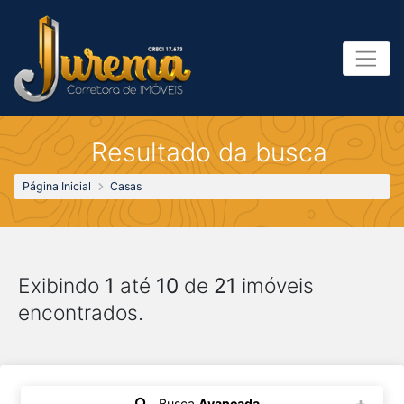
Resultado da busca
Página Inicial
Casas
Exibindo
1
até
10
de
21
imóveis
encontrados.
Busca
Avançada