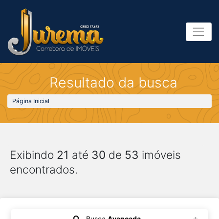
Resultado da busca
Página Inicial
Exibindo
21
até
30
de
53
imóveis
encontrados.
Busca
Avançada